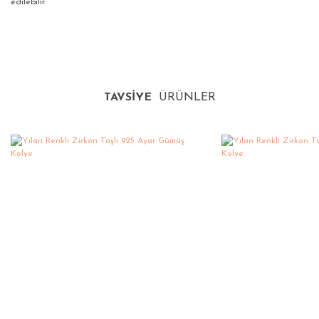
edilebilir.
Bu ürünün fiyat bilgisi, resim, ürün açıklamalarında ve diğer
konularda yetersiz gördüğünüz noktaları öneri formunu
Bu ürüne ilk yorumu siz yapın!
kullanarak tarafımıza iletebilirsiniz.
TAVSİYE
ÜRÜNLER
Görüş ve önerileriniz için teşekkür ederiz.
Yorum Yaz
Ürün resmi kalitesiz, bozuk veya görüntülenemiyor.
Ürün açıklamasında eksik bilgiler bulunuyor.
Ürün bilgilerinde hatalar bulunuyor.
Ürün fiyatı diğer sitelerden daha pahalı.
Bu ürüne benzer farklı alternatifler olmalı.
Gönder