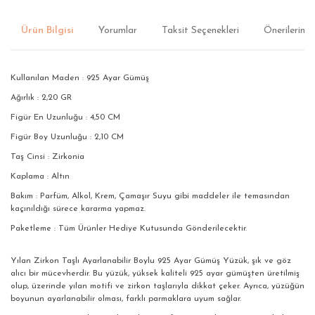
Ürün Bilgisi
Yorumlar
Taksit Seçenekleri
Önerileriniz
Kullanılan Maden : 925 Ayar Gümüş
Ağırlık : 2,20 GR
Figür En Uzunluğu : 4,50 CM
Figür Boy Uzunluğu : 2,10 CM
Taş Cinsi : Zirkonia
Kaplama : Altın
Bakım : Parfüm, Alkol, Krem, Çamaşır Suyu gibi maddeler ile temasından
kaçınıldığı sürece kararma yapmaz.
Paketleme : Tüm Ürünler Hediye Kutusunda Gönderilecektir.
Yılan Zirkon Taşlı Ayarlanabilir Boylu 925 Ayar Gümüş Yüzük, şık ve göz
alıcı bir mücevherdir. Bu yüzük, yüksek kaliteli 925 ayar gümüşten üretilmiş
olup, üzerinde yılan motifi ve zirkon taşlarıyla dikkat çeker. Ayrıca, yüzüğün
boyunun ayarlanabilir olması, farklı parmaklara uyum sağlar.