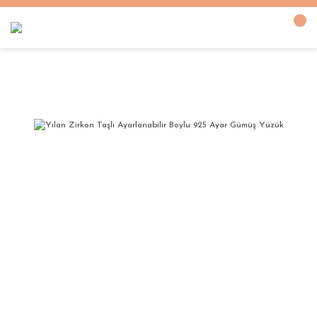
Anasayfa
GÜMÜŞ YÜZÜK
AYARLANABİLİR YÜZÜKLER
Yılan Zirkon Taşlı