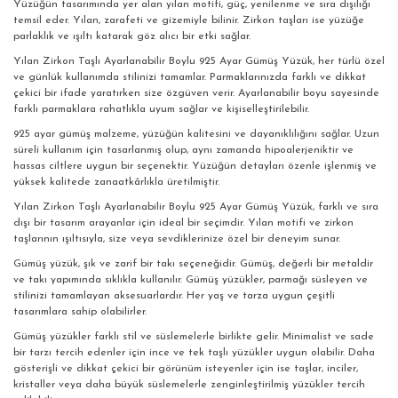
Yüzüğün tasarımında yer alan yılan motifi, güç, yenilenme ve sıra dışılığı
temsil eder. Yılan, zarafeti ve gizemiyle bilinir. Zirkon taşları ise yüzüğe
parlaklık ve ışıltı katarak göz alıcı bir etki sağlar.
Yılan Zirkon Taşlı Ayarlanabilir Boylu 925 Ayar Gümüş Yüzük, her türlü özel
ve günlük kullanımda stilinizi tamamlar. Parmaklarınızda farklı ve dikkat
çekici bir ifade yaratırken size özgüven verir. Ayarlanabilir boyu sayesinde
farklı parmaklara rahatlıkla uyum sağlar ve kişiselleştirilebilir.
925 ayar gümüş malzeme, yüzüğün kalitesini ve dayanıklılığını sağlar. Uzun
süreli kullanım için tasarlanmış olup, aynı zamanda hipoalerjeniktir ve
hassas ciltlere uygun bir seçenektir. Yüzüğün detayları özenle işlenmiş ve
yüksek kalitede zanaatkârlıkla üretilmiştir.
Yılan Zirkon Taşlı Ayarlanabilir Boylu 925 Ayar Gümüş Yüzük, farklı ve sıra
dışı bir tasarım arayanlar için ideal bir seçimdir. Yılan motifi ve zirkon
taşlarının ışıltısıyla, size veya sevdiklerinize özel bir deneyim sunar.
Gümüş yüzük, şık ve zarif bir takı seçeneğidir. Gümüş, değerli bir metaldir
ve takı yapımında sıklıkla kullanılır. Gümüş yüzükler, parmağı süsleyen ve
stilinizi tamamlayan aksesuarlardır. Her yaş ve tarza uygun çeşitli
tasarımlara sahip olabilirler.
Gümüş yüzükler farklı stil ve süslemelerle birlikte gelir. Minimalist ve sade
bir tarzı tercih edenler için ince ve tek taşlı yüzükler uygun olabilir. Daha
gösterişli ve dikkat çekici bir görünüm isteyenler için ise taşlar, inciler,
kristaller veya daha büyük süslemelerle zenginleştirilmiş yüzükler tercih