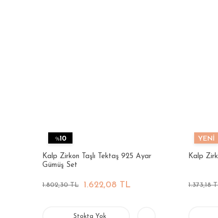
%
10
YENİ
Kalp Zirkon Taşlı Tektaş 925 Ayar
Kalp Zir
Gümüş Set
1.622,08 TL
1.802,30 TL
1.373,18 
Stokta Yok