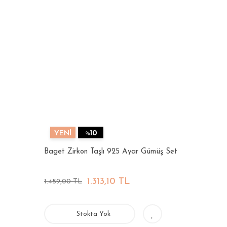
YENİ
%
10
Baget Zirkon Taşlı 925 Ayar Gümüş Set
1.313,10 TL
1.459,00 TL
Stokta Yok