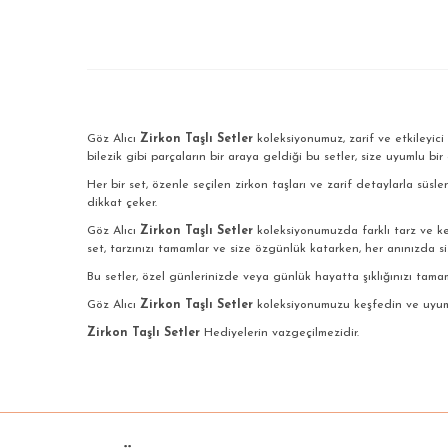
Göz Alıcı
Zirkon Taşlı Setler
koleksiyonumuz, zarif ve etkileyici 
bilezik gibi parçaların bir araya geldiği bu setler, size uyumlu bir
Her bir set, özenle seçilen zirkon taşları ve zarif detaylarla süsleni
dikkat çeker.
Göz Alıcı
Zirkon Taşlı Setler
koleksiyonumuzda farklı tarz ve kesi
set, tarzınızı tamamlar ve size özgünlük katarken, her anınızda si
Bu setler, özel günlerinizde veya günlük hayatta şıklığınızı tamam
Göz Alıcı
Zirkon Taşlı Setler
koleksiyonumuzu keşfedin ve uyumlu 
Zirkon Taşlı Setler
Hediyelerin vazgeçilmezidir.