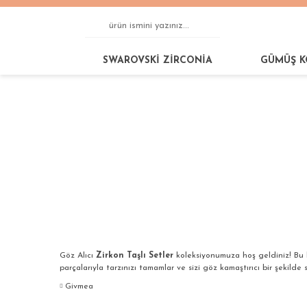
SWAROVSKİ ZİRCONİA
GÜMÜŞ K
Anasayfa
GÜMÜŞ SETLER
ZİRKON TAŞLI SET
Göz Alıcı
Zirkon Taşlı Setler
koleksiyonumuza hoş geldiniz! Bu 
parçalarıyla tarzınızı tamamlar ve sizi göz kamaştırıcı bir şekilde s
Givmea