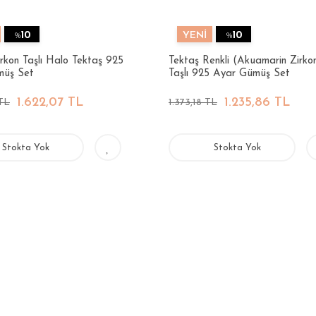
%
10
YENİ
%
10
rkon Taşlı Halo Tektaş 925
Tektaş Renkli (Akuamarin Zirko
müş Set
Taşlı 925 Ayar Gümüş Set
1.622,07 TL
1.235,86 TL
 TL
1.373,18 TL
Stokta Yok
Stokta Yok