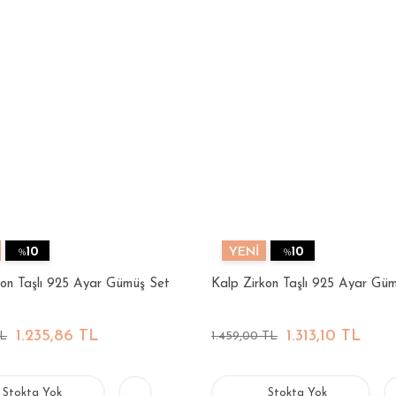
%
10
YENİ
%
10
kon Taşlı 925 Ayar Gümüş Set
Kalp Zirkon Taşlı 925 Ayar Gü
1.235,86 TL
1.313,10 TL
TL
1.459,00 TL
Stokta Yok
Stokta Yok