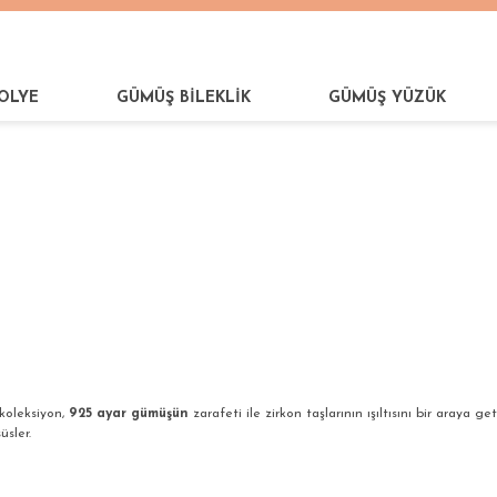
OLYE
GÜMÜŞ BİLEKLİK
GÜMÜŞ YÜZÜK
LER
koleksiyon,
925 ayar gümüşün
zarafeti ile zirkon taşlarının ışıltısını bir araya ge
üsler.