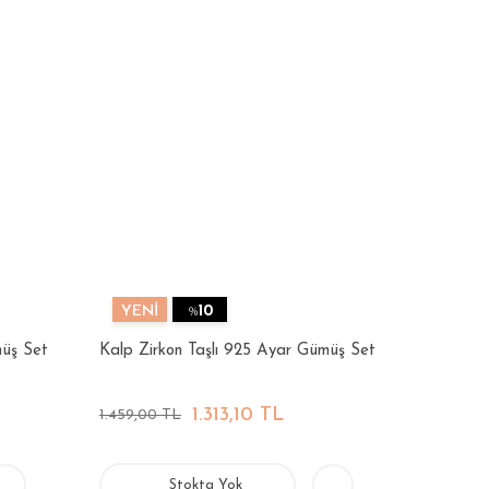
YENİ
%
10
müş Set
Kalp Zirkon Taşlı 925 Ayar Gümüş Set
1.313,10 TL
1.459,00 TL
Stokta Yok