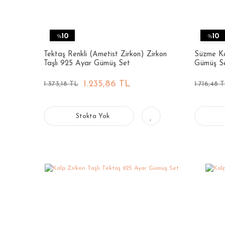
%
10
%
10
Tektaş Renkli (Ametist Zirkon) Zirkon
Süzme Ka
Taşlı 925 Ayar Gümüş Set
Gümüş S
1.235,86 TL
1.373,18 TL
1.716,48 
Stokta Yok