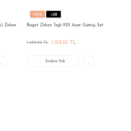
YENİ
%
10
n) Zirkon
Baget Zirkon Taşlı 925 Ayar Gümüş Set
1.313,10 TL
1.459,00 TL
Stokta Yok