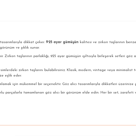
tasarımlarıyla dikkat çeker.
925 ayar gümüşün
kalitesi ve zirkon taşlarının benzer
 görünüm ve şıklık sunar.
r. Zirkon taşlarının parlaklığı, 925 ayar gümüşün ışıltısıyla birleşerek setleri göz al
mlerdeki zirkon taşlarını bulabilirsiniz. Klasik, modern, vintage veya minimalist t
ze eşlik eder.
lamak için mükemmel bir seçenektir. Göz alıcı tasarımlarıyla dikkatleri üzerinize ç
parçalarla tamamlanan göz alıcı bir görünüm elde edin. Her bir set, zarafeti ve ş