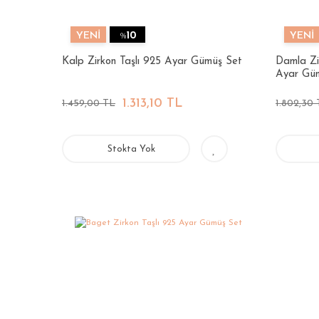
YENİ
%
10
YENİ
Kalp Zirkon Taşlı 925 Ayar Gümüş Set
Damla Zi
Ayar Gü
1.313,10 TL
1.459,00 TL
1.802,30
Stokta Yok