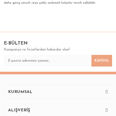
daha geniş zincirli veya çoklu süslemeli kolyeler tercih edilebilir.
Bu ürünün fiyat bilgisi, resim, ürün açıklamalarında ve diğer
konularda yetersiz gördüğünüz noktaları öneri formunu
Bu ürüne ilk yorumu siz yapın!
kullanarak tarafımıza iletebilirsiniz.
Görüş ve önerileriniz için teşekkür ederiz.
E-BÜLTEN
Kampanya ve fırsatlardan haberdar olun!
Yorum Yaz
Ürün resmi kalitesiz, bozuk veya görüntülenemiyor.
KAYDOL
Ürün açıklamasında eksik bilgiler bulunuyor.
Ürün bilgilerinde hatalar bulunuyor.
Ürün fiyatı diğer sitelerden daha pahalı.
Bu ürüne benzer farklı alternatifler olmalı.
KURUMSAL
ALIŞVERİŞ