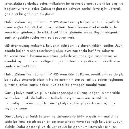
sonsuzluğu sembolize eder. Halkaların bir araya gelmesi, sürekli bir akışı ve
bağlantıyı temsil eder. Zirkon taşları ise kolyeye parlaklık ve ışıltı katarak
göz alıcı bir görünüm oluşturur.
Halka Zirkon Taşlı Sallantılı Y 925 Ayar Gümüş Kolye, her türlü kıyafetle
uyum sağlar. Günlük kullanımda stilinizi tamamlarken özel etkinliklerde
veya özel günlerde de dikkat çekici bir görünüm sunar. Boyun bölgenizi
zarif bir şekilde süsler ve size özgüven verir.
925 ayar gümüş malzeme, kolyenin kalitesini ve dayanıklılığını sağlar. Uzun
ömürlü kullanım için tasarlanmış olup, aynı zamanda hafif ve rahattır.
Kolyenin zinciri, boyuna mükemmel şekilde oturması için tasarlanmış ve
uzunluk ayarlanabilir özelliğe sahiptir. Sallantılı Y şekli de hareketlilik ve
canlılık katmaktadır.
Halka Zirkon Taşlı Sallantılı Y 925 Ayar Gümüş Kolye, sevdiklerinize de şık
bir hediye seçeneği olabilir. Halka motifinin sembolizmi ve zirkon taşlarının
ışıltısıyla, onları mutlu edebilir ve özel bir armağan sunabilirsiniz.
Gümüş kolye, zarif ve şık bir takı seçeneğidir. Gümüş, değerli bir metaldir
ve takılarda sıklıkla kullanılır. Kolyeler, boynu süsleyen ve stilinizi
tamamlayan aksesuarlardır. Gümüş kolyeler, her yaş ve tarza uygun bir
seçenek sunar.
Gümüş kolyeler farklı tasarım ve süslemelerle birlikte gelir. Minimalist ve
sade bir tarzı tercih edenler için ince zincirli veya tek taşlı kolyeler uygun
olabilir. Daha gösterişli ve dikkat çekici bir görünüm isteyenler için ise