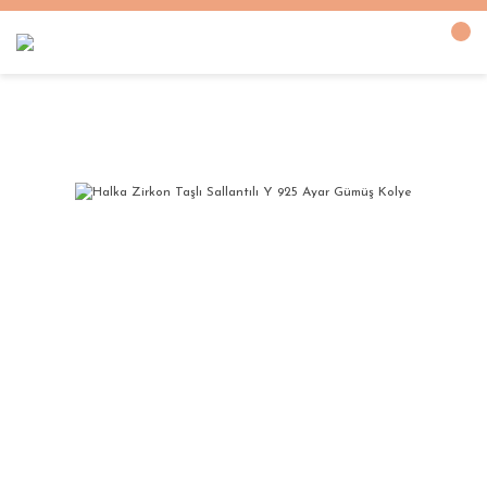
Anasayfa
GÜMÜŞ KOLYE
ZİRKON TAŞLI KOLYELER
Halka Zirkon Taşlı 