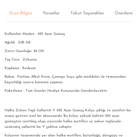
Ürün Bilgisi
Yorumlar
Taksit Seçenekleri
Önerileriniz
Kullanılan Maden : 925 Ayar Gümüş
Ağırlık : 2,85 GR
Zincir Uzunluğu: 46 CM
Taş Cinsi : Zirkonia
Kaplama : Rodyum
Bakım : Parfüm, Alkol, Krem, Çamaşır Suyu gibi maddeler ile temasından
kaçınıldığı sürece kararma yapmaz.
Paketleme : Tüm Ürünler Hediye Kutusunda Gönderilecektir.
Halka Zirkon Taşlı Sallantılı Y 925 Ayar Gümüş Kolye, şıklığı ve zarafeti bir
araya getiren özel bir aksesuardır. Bu kolye, yüksek kaliteli 925 ayar
gümüşten üretilmiş olup, üzerinde halka motifleri ve zirkon taşlarıyla
süslenmiş sallantılı bir Y şekline sahiptir.
Kolyenin tasarımında yer alan halka motifleri, bütünlüğü, döngüyü ve