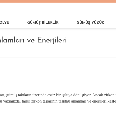
OLYE
GÜMÜŞ BİLEKLİK
GÜMÜŞ YÜZÜK
lamları ve Enerjileri
rı, gümüş takıların üzerinde eşsiz bir ışıltıya dönüşüyor. Ancak zirkon t
 Bu yazımızda, farklı zirkon taşlarının taşıdığı anlamları ve enerjileri k