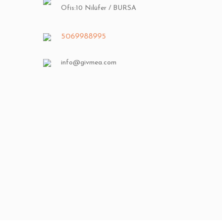
Ofis:10 Nilüfer / BURSA
5069988995
info@givmea.com