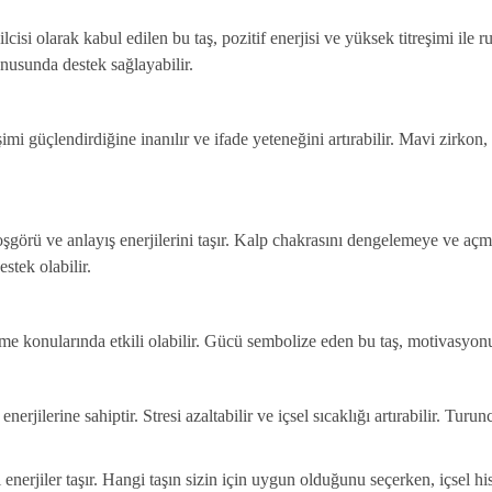
temsilcisi olarak kabul edilen bu taş, pozitif enerjisi ve yüksek titreşimi i
usunda destek sağlayabilir.
tişimi güçlendirdiğine inanılır ve ifade yeteneğini artırabilir. Mavi zirk
, hoşgörü ve anlayış enerjilerini taşır. Kalp chakrasını dengelemeye ve aç
stek olabilir.
erme konularında etkili olabilir. Gücü sembolize eden bu taş, motivasyonu 
enerjilerine sahiptir. Stresi azaltabilir ve içsel sıcaklığı artırabilir. Tur
klı enerjiler taşır. Hangi taşın sizin için uygun olduğunu seçerken, içsel 