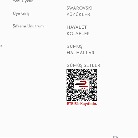
Yeni Üyelik
SWAROVSKİ
Üye Girişi
YÜZÜKLER
Şifremi Unuttum
HAYALET
KOLYELER
sı
GÜMÜŞ
HALHALLAR
GÜMÜŞ SETLER