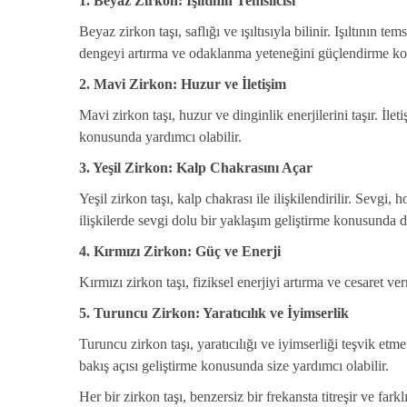
1. Beyaz Zirkon: Işıltının Temsilcisi
Beyaz zirkon taşı, saflığı ve ışıltısıyla bilinir. Işıltının 
dengeyi artırma ve odaklanma yeteneğini güçlendirme kon
2. Mavi Zirkon: Huzur ve İletişim
Mavi zirkon taşı, huzur ve dinginlik enerjilerini taşır. İle
konusunda yardımcı olabilir.
3. Yeşil Zirkon: Kalp Chakrasını Açar
Yeşil zirkon taşı, kalp chakrası ile ilişkilendirilir. Sevgi
ilişkilerde sevgi dolu bir yaklaşım geliştirme konusunda de
4. Kırmızı Zirkon: Güç ve Enerji
Kırmızı zirkon taşı, fiziksel enerjiyi artırma ve cesaret v
5. Turuncu Zirkon: Yaratıcılık ve İyimserlik
Turuncu zirkon taşı, yaratıcılığı ve iyimserliği teşvik etme 
bakış açısı geliştirme konusunda size yardımcı olabilir.
Her bir zirkon taşı, benzersiz bir frekansta titreşir ve far