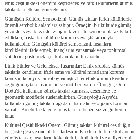
etnik çeşitlilikteki önemini keşfedecek ve farklı kültürlerin gümüş
takılardaki etkisini göreceksiniz.
Gümüşün Kültürel Sembolizmi: Gümüş takılar, farklı kültürlerde
önemli sembolik anlamlara sahiptir. Örneğin, bir kültürde gümüş
yüzükler veya bilezikler zenginlik ve statü sembolü olarak kabul
edilirken, başka bir kültürde koruma veya şifa amacıyla
kullanılabilir. Gümüşün kültürel sembolizmi, insanların
kimliklerini ifade etmek, inançlarını yansıtmak veya toplumsal
statülerini göstermek için kullandıkları bir araçtır.
Etnik Etkiler ve Geleneksel Tasarımlar: Etnik gruplar, gümüş
takılarla kendilerini ifade etme ve kültürel miraslarını koruma
konusunda büyük bir rol oynamıştır. Her etnik grupun kendine
özgü gümüş takı tasarımları ve motifleri vardır. Örneğin, Orta
Doğu'da kullanılan gümüş takılar karmaşık desenlerle ve
geometrik motiflerle süslenebilirken, Güneydoğu Asya'da
kullanılan gümüş takılar doğadan ilham alır ve organik formları
yansıtır. Bu etnik etkiler, gümüş takıları benzersiz ve görkemli
kılar.
Kültürel Çeşitlilikteki Önemi: Gümüş takılar, kültürel çeşitliliğin
bir göstergesi ve önemli bir ifadesidir. Farklı kültürlerde kullanılan
gümüş takılar, insanların kökenlerini, kimliklerini ve aidiyetlerini