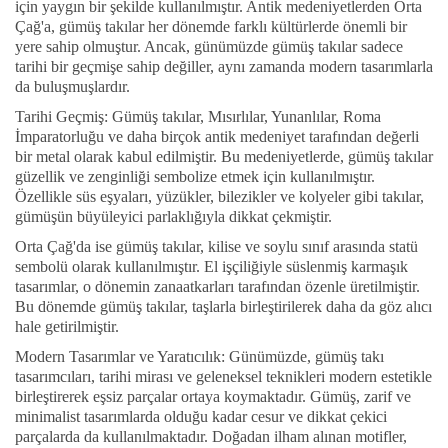
için yaygın bir şekilde kullanılmıştır. Antik medeniyetlerden Orta
Çağ'a, gümüş takılar her dönemde farklı kültürlerde önemli bir
yere sahip olmuştur. Ancak, günümüzde gümüş takılar sadece
tarihi bir geçmişe sahip değiller, aynı zamanda modern tasarımlarla
da buluşmuşlardır.
Tarihi Geçmiş: Gümüş takılar, Mısırlılar, Yunanlılar, Roma
İmparatorluğu ve daha birçok antik medeniyet tarafından değerli
bir metal olarak kabul edilmiştir. Bu medeniyetlerde, gümüş takılar
güzellik ve zenginliği sembolize etmek için kullanılmıştır.
Özellikle süs eşyaları, yüzükler, bilezikler ve kolyeler gibi takılar,
gümüşün büyüleyici parlaklığıyla dikkat çekmiştir.
Orta Çağ'da ise gümüş takılar, kilise ve soylu sınıf arasında statü
sembolü olarak kullanılmıştır. El işçiliğiyle süslenmiş karmaşık
tasarımlar, o dönemin zanaatkarları tarafından özenle üretilmiştir.
Bu dönemde gümüş takılar, taşlarla birleştirilerek daha da göz alıcı
hale getirilmiştir.
Modern Tasarımlar ve Yaratıcılık: Günümüzde, gümüş takı
tasarımcıları, tarihi mirası ve geleneksel teknikleri modern estetikle
birleştirerek eşsiz parçalar ortaya koymaktadır. Gümüş, zarif ve
minimalist tasarımlarda olduğu kadar cesur ve dikkat çekici
parçalarda da kullanılmaktadır. Doğadan ilham alınan motifler,