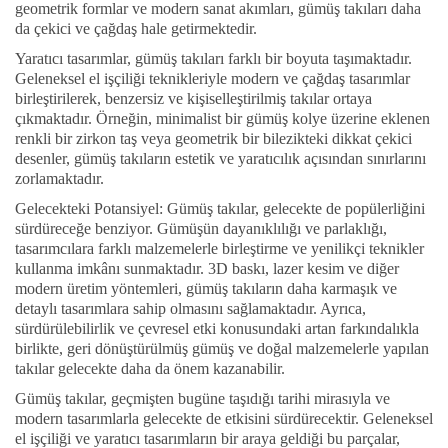
geometrik formlar ve modern sanat akımları, gümüş takıları daha
da çekici ve çağdaş hale getirmektedir.
Yaratıcı tasarımlar, gümüş takıları farklı bir boyuta taşımaktadır.
Geleneksel el işçiliği teknikleriyle modern ve çağdaş tasarımlar
birleştirilerek, benzersiz ve kişiselleştirilmiş takılar ortaya
çıkmaktadır. Örneğin, minimalist bir gümüş kolye üzerine eklenen
renkli bir zirkon taş veya geometrik bir bilezikteki dikkat çekici
desenler, gümüş takıların estetik ve yaratıcılık açısından sınırlarını
zorlamaktadır.
Gelecekteki Potansiyel: Gümüş takılar, gelecekte de popülerliğini
sürdüreceğe benziyor. Gümüşün dayanıklılığı ve parlaklığı,
tasarımcılara farklı malzemelerle birleştirme ve yenilikçi teknikler
kullanma imkânı sunmaktadır. 3D baskı, lazer kesim ve diğer
modern üretim yöntemleri, gümüş takıların daha karmaşık ve
detaylı tasarımlara sahip olmasını sağlamaktadır. Ayrıca,
sürdürülebilirlik ve çevresel etki konusundaki artan farkındalıkla
birlikte, geri dönüştürülmüş gümüş ve doğal malzemelerle yapılan
takılar gelecekte daha da önem kazanabilir.
Gümüş takılar, geçmişten bugüne taşıdığı tarihi mirasıyla ve
modern tasarımlarla gelecekte de etkisini sürdürecektir. Geleneksel
el işçiliği ve yaratıcı tasarımların bir araya geldiği bu parçalar,